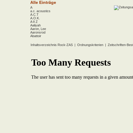
Alle Einträge
A
a.c. acoustics
A.C.T
A.O.K.
A II Z
Aaliyah
Aaron, Lee
Aaronsrod
Abattoir
ABBA
ABC
Inhaltsverzeichnis Rock-ZAS
|
Ordnungskriterien
|
Zeitschriften-Bes
ABC Diabolo
Aberfeldy
Abigor
Abomination
Abraxas
Absolute Beginner
Absolute Zero
Abstinence
Abstürzende Brieftauben
Absu
Absurd Minds
Absynthe Minded
Abwärts
Abyss, The
Accept
Accordions Go Crazy
Accüsed
Accu§er
AC/DC
Ace Cats
Ace Lane
Ace Of Base
Acheron
Acid
Acid Mothers Temple