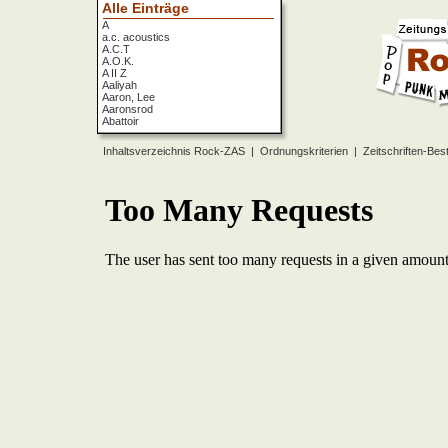
Alle Einträge
A
a.c. acoustics
A.C.T
A.O.K.
A II Z
Aaliyah
Aaron, Lee
Aaronsrod
Abattoir
ABBA
ABC
Inhaltsverzeichnis Rock-ZAS
|
Ordnungskriterien
|
Zeitschriften-Bes
ABC Diabolo
Aberfeldy
Abigor
Abomination
Abraxas
Absolute Beginner
Absolute Zero
Abstinence
Abstürzende Brieftauben
Absu
Absurd Minds
Absynthe Minded
Abwärts
Abyss, The
Accept
Accordions Go Crazy
Accüsed
Accu§er
AC/DC
Ace Cats
Ace Lane
Ace Of Base
Acheron
Acid
Acid Mothers Temple