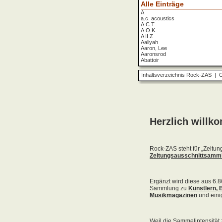
Alle Einträge
A
a.c. acoustics
A.C.T
A.O.K.
A II Z
Aaliyah
Aaron, Lee
Aaronsrod
Abattoir
ABBA
ABC
Inhaltsverzeichnis Rock-ZAS
|
O
ABC Diabolo
Aberfeldy
Abigor
Abomination
Abraxas
Absolute Beginner
Absolute Zero
Abstinence
Abstürzende Brieftauben
Absu
Absurd Minds
Absynthe Minded
Abwärts
Abyss, The
Accept
Accordions Go Crazy
Accüsed
Accu§er
AC/DC
Ace Cats
Ace Lane
Ace Of Base
Acheron
Acid
Acid Mothers Temple