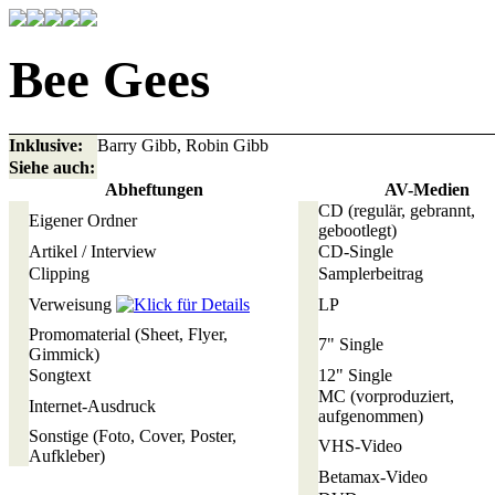
Bee Gees
Inklusive:
Barry Gibb, Robin Gibb
Siehe auch:
Abheftungen
AV-Medien
CD
(regulär, gebrannt,
Eigener Ordner
gebootlegt)
Artikel / Interview
CD-Single
Clipping
Samplerbeitrag
Verweisung
LP
Promomaterial
(Sheet, Flyer,
7" Single
Gimmick)
Songtext
12" Single
MC
(vorproduziert,
Internet-Ausdruck
aufgenommen)
Sonstige
(Foto, Cover, Poster,
VHS-Video
Aufkleber)
Betamax-Video